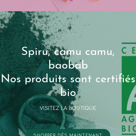
Spiru, camu camu,
baobab
Nos produits sont certifiés
bio
VISITEZ LA BOUTIQUE
SHOPPER DЀS MAINTENANT